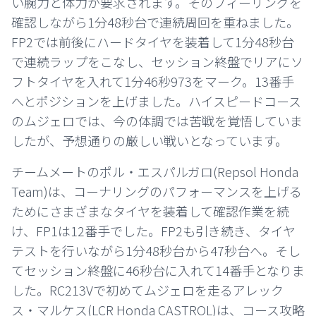
い腕力と体力が要求されます。そのフィーリングを
確認しながら1分48秒台で連続周回を重ねました。
FP2では前後にハードタイヤを装着して1分48秒台
で連続ラップをこなし、セッション終盤でリアにソ
フトタイヤを入れて1分46秒973をマーク。13番手
へとポジションを上げました。ハイスピードコース
のムジェロでは、今の体調では苦戦を覚悟していま
したが、予想通りの厳しい戦いとなっています。
チームメートのポル・エスパルガロ(Repsol Honda
Team)は、コーナリングのパフォーマンスを上げる
ためにさまざまなタイヤを装着して確認作業を続
け、FP1は12番手でした。FP2も引き続き、タイヤ
テストを行いながら1分48秒台から47秒台へ。そし
てセッション終盤に46秒台に入れて14番手となりま
した。RC213Vで初めてムジェロを走るアレック
ス・マルケス(LCR Honda CASTROL)は、コース攻略