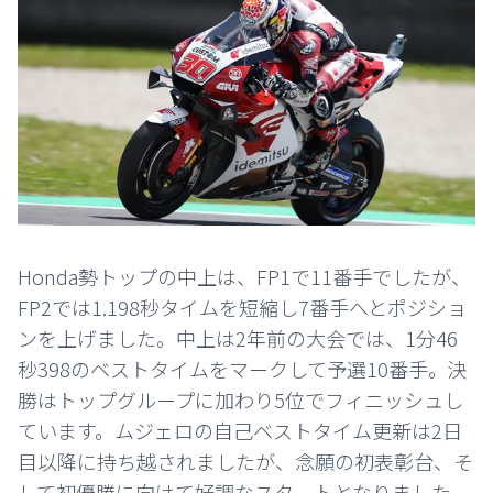
Honda勢トップの中上は、FP1で11番手でしたが、
FP2では1.198秒タイムを短縮し7番手へとポジショ
ンを上げました。中上は2年前の大会では、1分46
秒398のベストタイムをマークして予選10番手。決
勝はトップグループに加わり5位でフィニッシュし
ています。ムジェロの自己ベストタイム更新は2日
目以降に持ち越されましたが、念願の初表彰台、そ
して初優勝に向けて好調なスタートとなりました。