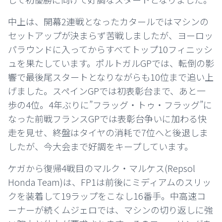
中上は、開幕2連戦となったカタールではマシンの
セットアップが決まらず苦戦しましたが、ヨーロッ
パラウンドに入ってからすべてトップ10フィニッシ
ュを果たしています。ポルトガルGPでは、転倒の影
響で最後尾スタートとなりながらも10位まで追い上
げました。スペインGPでは初表彰台まで、あと一
歩の4位。4年ぶりに”フラッグ・トゥ・フラッグ”に
なった前戦フランスGPでは表彰台争いに加わる快
走を見せ、終盤はタイヤの消耗で7位へと後退しま
したが、今大会まで好調をキープしています。
ケガから復帰4戦目のマルク・マルケス(Repsol
Honda Team)は、FP1は前後にミディアムのスリッ
クを装着して19ラップをこなし16番手。中高速コ
ーナーが続くムジェロでは、マシンの切り返しに強