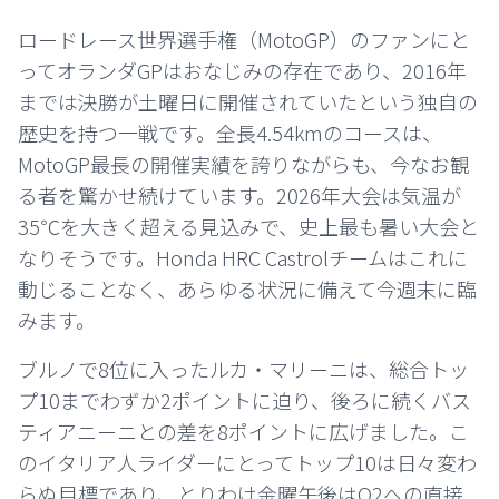
ロードレース世界選手権（MotoGP）のファンにと
ってオランダGPはおなじみの存在であり、2016年
までは決勝が土曜日に開催されていたという独自の
歴史を持つ一戦です。全長4.54kmのコースは、
MotoGP最長の開催実績を誇りながらも、今なお観
る者を驚かせ続けています。2026年大会は気温が
35℃を大きく超える見込みで、史上最も暑い大会と
なりそうです。Honda HRC Castrolチームはこれに
動じることなく、あらゆる状況に備えて今週末に臨
みます。
ブルノで8位に入ったルカ・マリーニは、総合トッ
プ10までわずか2ポイントに迫り、後ろに続くバス
ティアニーニとの差を8ポイントに広げました。こ
のイタリア人ライダーにとってトップ10は日々変わ
らぬ目標であり、とりわけ金曜午後はQ2への直接