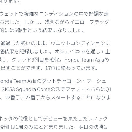
なります。
ウェットで複雑なコンディションの中で好調な走
ちました。しかし、残念ながらイエローフラッグ
的には6番手という結果になりました。
も、Q1を通過した勢いのまま、ウエットコンディションに
選結果を記録しました。オシェイはQ2を通して上
リッド3列目を確保。Honda Team Asiaの
出すことができず、17位に終わっています。
、Honda Team Asiaのタットチャコーン・ブーシュ
、SIC58 Squadra Corseのステファノ・ネパらはQ1
、22番手、23番手からスタートすることになりま
のルカ・ルネッタの代役としてデビューを果たしたレノック
ム計測は1周のみにとどまりました。明日の決勝は