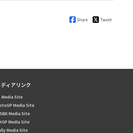
Share
Tweet
メディアリンク
 Media Site
otoGP Media Site
SBK Media Site
XGP Media Site
lly Media Site