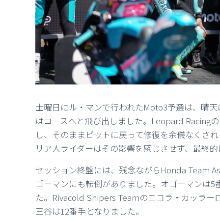
土曜日にル・マンで行われたMoto3予選は、晴
はコースへと飛び出しました。Leopard Rac
し、そのままピットに戻って修復を余儀なくされ
リア人ライダーはその影響を感じさせず、最終的
セッション終盤には、残念ながらHonda Team Asia
ゴーマンにも転倒がありました。オゴーマンは5
た。Rivacold Snipers Teamのニコラ・
三谷は12番手となりました。