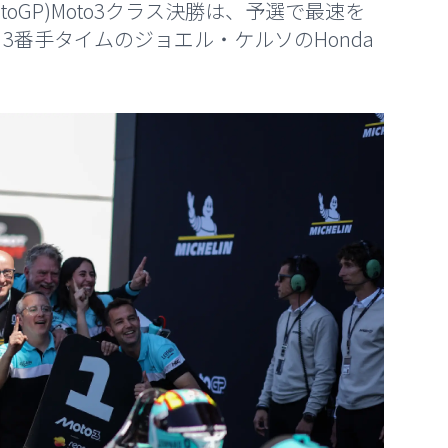
oGP)Moto3クラス決勝は、予選で最速を
番手タイムのジョエル・ケルソのHonda
。