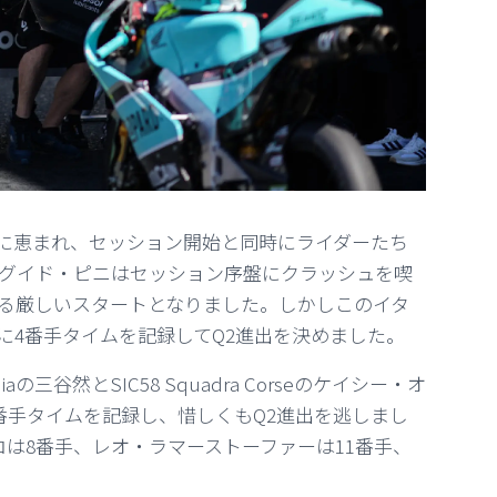
天に恵まれ、セッション開始と同時にライダーたち
ingのグイド・ピニはセッション序盤にクラッシュを喫
る厳しいスタートとなりました。しかしこのイタ
に4番手タイムを記録してQ2進出を決めました。
の三谷然とSIC58 Squadra Corseのケイシー・オ
番手タイムを記録し、惜しくもQ2進出を逃しまし
カッラーロは8番手、レオ・ラマーストーファーは11番手、