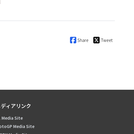
Share
Tweet
メディアリンク
 Media Site
otoGP Media Site