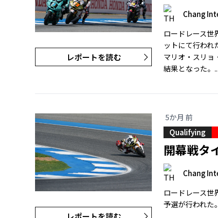
Chang Int
ロードレース世界
ットにて行われた
レポートを読む
マリオ・スリョ
結果となった。.
5か月 前
Qualifying
開幕戦タ
Chang Int
ロードレース世界
予選が行われた。
レポートを読む