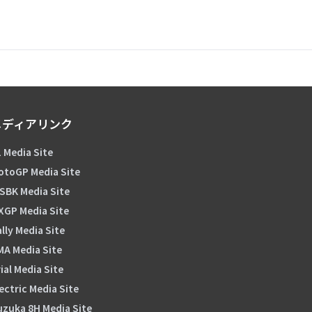
メディアリンク
 Media Site
otoGP Media Site
SBK Media Site
XGP Media Site
lly Media Site
MA Media Site
ial Media Site
ectric Media Site
uzuka 8H Media Site