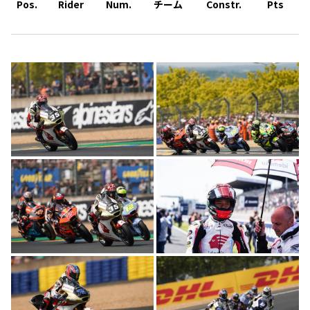
Pos.
Rider
Num.
チーム
Constr.
Pts