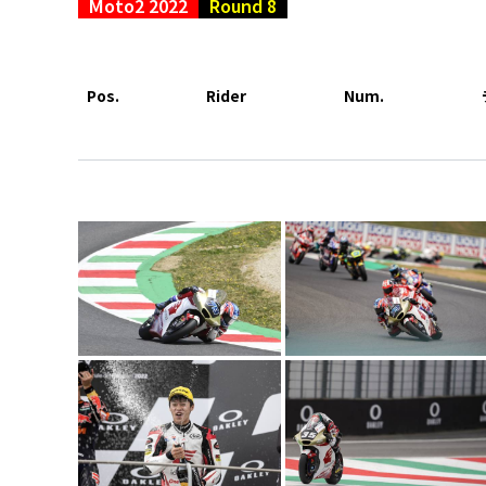
Moto2 2022
Round 8
Pos.
Rider
Num.