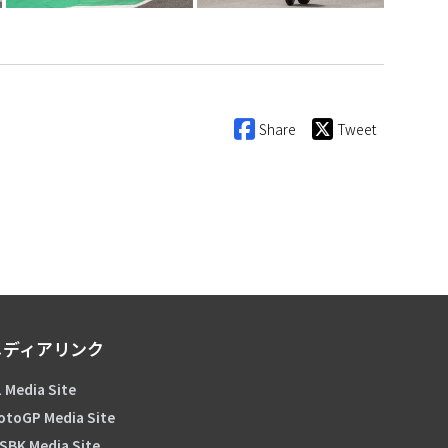
Share
Tweet
メディアリンク
 Media Site
otoGP Media Site
SBK Media Site