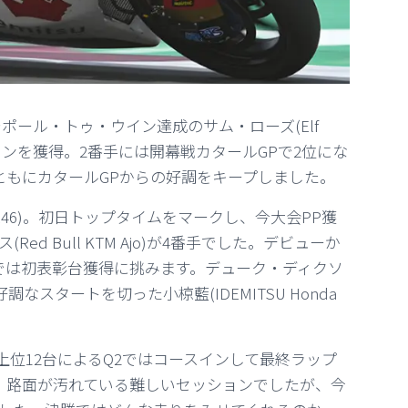
ポール・トゥ・ウイン達成のサム・ローズ(Elf
ルポジションを獲得。2番手には開幕戦カタールGPで2位にな
o)で、ともにカタールGPからの好調をキープしました。
m VR46)。初日トップタイムをマークし、今大会PP獲
 Bull KTM Ajo)が4番手でした。デビューか
では初表彰台獲得に挑みます。デューク・ディクソ
6番手と好調なスタートを切った小椋藍(IDEMITSU Honda
上位12台によるQ2ではコースインして最終ラップ
、路面が汚れている難しいセッションでしたが、今