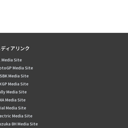
メディアリンク
 Media Site
otoGP Media Site
SBK Media Site
XGP Media Site
lly Media Site
MA Media Site
ial Media Site
ectric Media Site
uzuka 8H Media Site