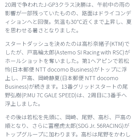
20周で争われたJ-GP3クラス決勝は、午前中の雨の
影響が一部残っていたものの、
路面はドライコンデ
ィションへと回復。気温も30℃近くまで上昇し、夏
を思わせる暑さとなりました。
スタートダッシュを決めたのは高杉奈緒子(KTM)で
したが、
戸高綸太郎(Astemo SI Racing with RSC)が
ホールショットを奪いました。第1ヘアピンで若松
怜(日本郵便 NTT docomo Business)がトップに浮
上し、
戸高、岡崎静夏(日本郵便 NTT docomo
Business)が続きます。13番グリッドスタートの尾
野弘樹(P.MU 7C GALE SPEED)は、2周目に3番手へ
浮上しました。
その後は若松を先頭に、岡崎、尾野、高杉、戸高の
順となり、さらに富樫虎太郎(SDG Jr. 56RACING)が
トップグループに加わります。高杉は尾野をかわし