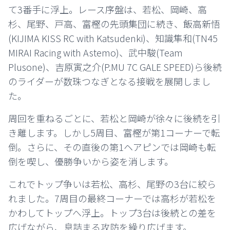
て3番手に浮上。レース序盤は、若松、岡崎、高
杉、尾野、戸高、富樫の先頭集団に続き、飯高新悟
(KIJIMA KISS RC with Katsudenki)、知識隼和(TN45
MIRAI Racing with Astemo)、武中駿(Team
Plusone)、吉原寅之介(P.MU 7C GALE SPEED)ら後続
のライダーが数珠つなぎとなる接戦を展開しまし
た。
周回を重ねるごとに、若松と岡崎が徐々に後続を引
き離します。しかし5周目、富樫が第1コーナーで転
倒。さらに、その直後の第1ヘアピンでは岡崎も転
倒を喫し、優勝争いから姿を消します。
これでトップ争いは若松、高杉、尾野の3台に絞ら
れました。7周目の最終コーナーでは高杉が若松を
かわしてトップへ浮上。トップ3台は後続との差を
広げながら、息詰まる攻防を繰り広げます。