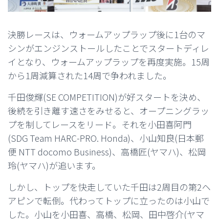
決勝レースは、ウォームアップラップ後に
1台のマ
シンがエンジンストールしたことで
スタートディレ
イとなり、ウォームアップラップを再度実施。15周
から1周減算された14周で争われました。
千田俊輝(SE COMPETITION)が好スタートを決め、
後続を引き離す速さをみせると、オープニングラッ
プを制してレースをリード。それを小田喜阿門
(SDG Team HARC-PRO. Honda)、小山知良(日本郵
便 NTT docomo Business)、高橋匠(ヤマハ)、松岡
玲(ヤマハ)が追います。
しかし、トップを快走していた千田は2周目の第2ヘ
アピンで転倒。代わってトップに立ったのは小山で
した。小山を小田喜、高橋、松岡、田中啓介(ヤマ