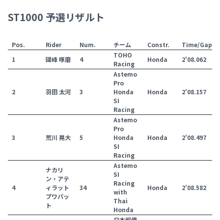
ST1000 予選リザルト
Pos.
Rider
Num.
チーム
Constr.
Time/Gap
TOHO
1
國峰 啄磨
4
Honda
2'08.062
Racing
Astemo
Pro
2
羽田 太河
3
Honda
Honda
2'08.157
SI
Racing
Astemo
Pro
3
荒川 晃大
5
Honda
Honda
2'08.497
SI
Racing
Astemo
ナカリ
SI
ン・アテ
Racing
4
ィラット
34
Honda
2'08.582
with
プワパッ
Thai
ト
Honda
日本郵便