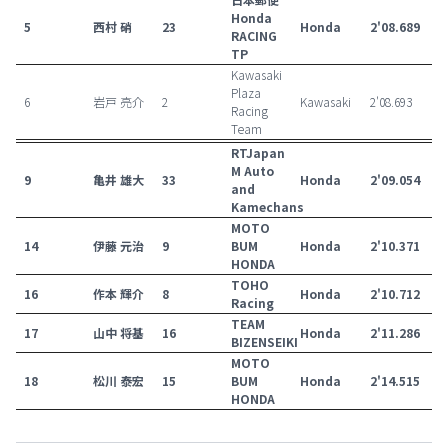
Honda
5
西村 硝
23
Honda
2'08.689
RACING
TP
Kawasaki
Plaza
6
岩戸 亮介
2
Kawasaki
2'08.693
Racing
Team
RTJapan
M Auto
9
亀井 雄大
33
Honda
2'09.054
and
Kamechans
MOTO
14
伊藤 元治
9
BUM
Honda
2'10.371
HONDA
TOHO
16
作本 輝介
8
Honda
2'10.712
Racing
TEAM
17
山中 将基
16
Honda
2'11.286
BIZENSEIKI
MOTO
18
松川 泰宏
15
BUM
Honda
2'14.515
HONDA