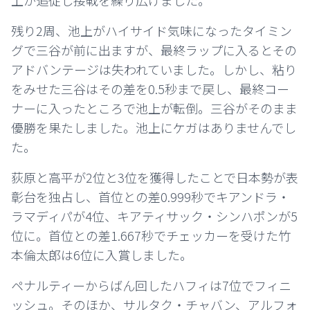
上が追従し接戦を繰り広げました。
残り2周、池上がハイサイド気味になったタイミン
グで三谷が前に出ますが、
最終ラップに入るとその
アドバンテージは失われていました。しかし、粘り
をみせた三谷はその差を0.5秒まで戻し、最終コー
ナーに入ったところで池上が転倒。三谷がそのまま
優勝を果たしました。池上にケガはありませんでし
た。
荻原と高平が2位と3位を獲得したことで日本勢が表
彰台を独占し、首位との差0.999秒でキアンドラ・
ラマディパが4位、
キアティサック・シンハポンが5
位に。首位との差1.667秒でチェッカーを受けた竹
本倫太郎は6位に入賞しました。
ペナルティーからばん回したハフィは7位でフィニ
ッシュ。そのほか、サルタク・チャバン、アルフォ