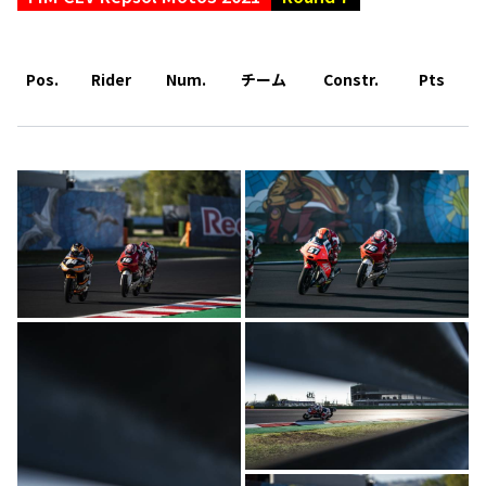
Pos.
Rider
Num.
チーム
Constr.
Pts