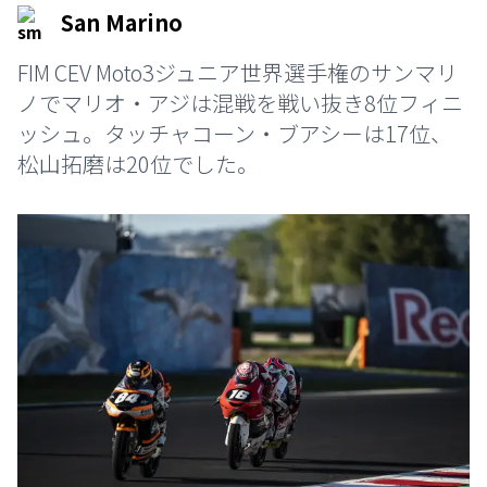
San Marino
FIM CEV Moto3ジュニア世界選手権のサンマリ
ノでマリオ・アジは混戦を戦い抜き8位フィニ
ッシュ。タッチャコーン・ブアシーは17位、
松山拓磨は20位でした。