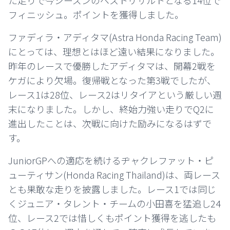
た走りで今シーズンのベストリザルトとなる14位で
フィニッシュ。ポイントを獲得しました。
ファディラ・アディタマ(Astra Honda Racing Team)
にとっては、理想とはほど遠い結果になりました。
昨年のレースで優勝したアディタマは、開幕2戦を
ケガにより欠場。復帰戦となった第3戦でしたが、
レース1は28位、レース2はリタイアという厳しい週
末になりました。しかし、終始力強い走りでQ2に
進出したことは、次戦に向けた励みになるはずで
す。
JuniorGPへの適応を続けるヂャクレファット・ピ
ューティサン(Honda Racing Thailand)は、両レース
とも果敢な走りを披露しました。レース1では同じ
くジュニア・タレント・チームの小田喜を猛追し24
位、レース2では惜しくもポイント獲得を逃したも