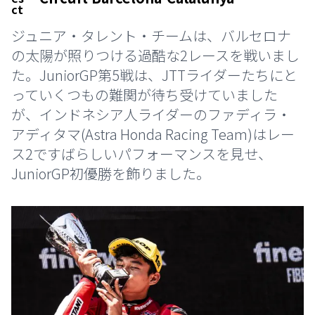
ジュニア・タレント・チームは、バルセロナ
の太陽が照りつける過酷な2レースを戦いまし
た。JuniorGP第5戦は、JTTライダーたちにと
っていくつもの難関が待ち受けていました
が、インドネシア人ライダーのファディラ・
アディタマ(Astra Honda Racing Team)はレー
ス2ですばらしいパフォーマンスを見せ、
JuniorGP初優勝を飾りました。