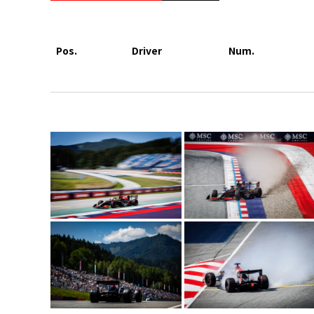
Pos.
Driver
Num.