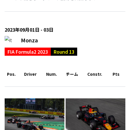
2023年09月01日 - 03日
Monza
FIA Formula2 2023
Round 13
Pos.
Driver
Num.
チーム
Constr.
Pts