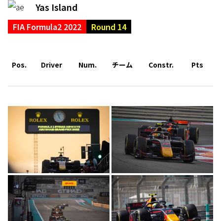
Yas Island
FIA Formula2 2022
Round 14
Pos.
Driver
Num.
チーム
Constr.
Pts