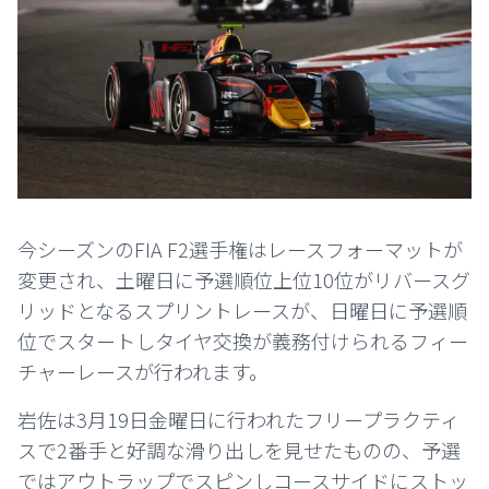
今シーズンのFIA F2選手権はレースフォーマットが
変更され、土曜日に予選順位上位10位がリバースグ
リッドとなるスプリントレースが、日曜日に予選順
位でスタートしタイヤ交換が義務付けられるフィー
チャーレースが行われます。
岩佐は3月19日金曜日に行われたフリープラクティ
スで2番手と好調な滑り出しを見せたものの、予選
ではアウトラップでスピンしコースサイドにストッ