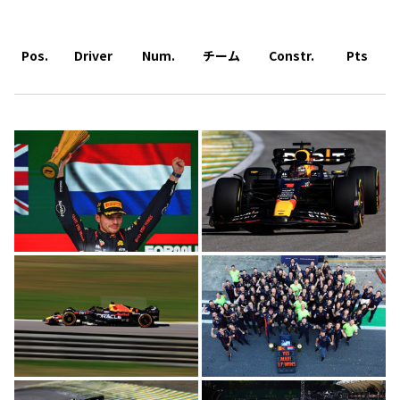
Pos.
Driver
Num.
チーム
Constr.
Pts