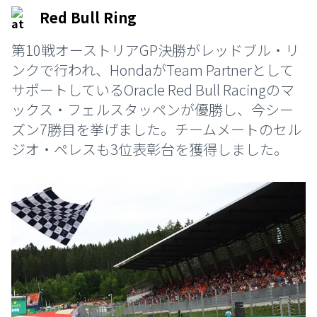
Red Bull Ring
第10戦オーストリアGP決勝がレッドブル・リ
ンクで行われ、HondaがTeam Partnerとして
サポートしているOracle Red Bull Racingのマ
ックス・フェルスタッペンが優勝し、今シー
ズン7勝目を挙げました。チームメートのセル
ジオ・ペレスも3位表彰台を獲得しました。