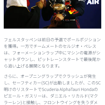
フェルスタッペンは前日の予選でポールポジション
を獲得。一方でチームメートのセルジオ・ペレス
は、フォーメーションラップ中にマシンの電源がシ
ャットダウンし、ピットレーンスタートで最後尾か
ら追い上げる展開となります。
さらに、オープニングラップでクラッシュが発生
し、セーフティカー(SC)が出動しましたが、このSC
明けのリスタートでScuderia AlphaTauri Hondaの
ピエール・ガスリーは、ダニエル・リカルド(マク
ラーレン)と接触し、フロントウイングを失うダメ