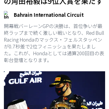
の角田裕毅は9位入賞を果たす
Bahrain International Circuit
開幕戦バーレーンGPの決勝は、首位争いが最
終ラップまで続く激しい戦いとなり、Red Bull
Racing Hondaのマックス・フェルスタッペン
が0.7秒差で2位フィニッシュを果たしまし
た。これが、Hondaとしては通算200回目の表
彰台登壇となります。