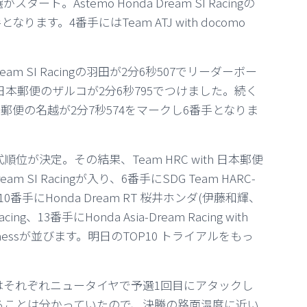
Astemo Honda Dream SI Racingの
ます。4番手にはTeam ATJ with docomo
am SI Racingの羽田が2分6秒507でリーダーボー
h 日本郵便のザルコが2分6秒795でつけました。続く
 日本郵便の名越が2分7秒574をマークし6番手となりま
が決定。その結果、Team HRC with 日本郵便
m SI Racingが入り、6番手にSDG Team HARC-
nce、10番手にHonda Dream RT 桜井ホンダ(伊藤和輝、
3番手にHonda Asia-Dream Racing with
usinessが並びます。
明日のTOP10 トライアルをもっ
はそれぞれニュータイヤで予選1回目にアタックし
ることは分かっていたので、決勝の路面温度に近い