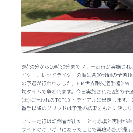
8時30分から10時30分までフリー走行が実施さ
イダー、レッドライダーの順に各20分間の予選1回
の予選が行われました。FIM世界耐久選手権(EW
均タイムで争われます。今日実施された2度の予選
(土)に行われる
TOP10 トライアルに出走します。
番手以降のグリッドは予選の結果をもとに決まり
フリー走行は転倒者が出たことで赤旗と再開が繰
サイドの
ギリギリにあったことで再度赤旗が提示