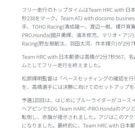
フリー走行のトップタイムはTeam HRC with 日
秒238をマーク。Team ATJ with docomo bu
手、TOHO Racing(清成龍一、渡辺一樹、榎戸育寛)が
PRO.Honda(國井勇輝、浦本修充、マリオ・アジ)が2分7
Racing(野左根航汰、羽田太河、作本輝介)が2分
Team HRC with 日本郵便は高橋が2分7秒567
ムとしてフリー走行を終えました。
松原輝明監督は「ベースセッティングの確認を行
を、高橋選手には決勝に向けてのセットアップを
予選1回目は、はじめにブルーライダーがコース
ヘアピンでSDG Team HARC-PRO.HondaのアジとAst
転倒し、赤旗が提示されました。
アジはこのアク
になりました。最終的に、Team HRC with 日