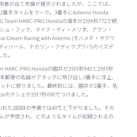
倒者が出て赤旗が提示されましたが、ここでは、
4で2番手タイムをマーク。3番手にAstemo Honda
G Team HARC-PRO.Hondaの浦本が2分6秒772で続
ance(ジョシュ・フック、マイク・ディ・メリオ、アラン・
ream Racing with Astemo (モハメド・ザクワ
ディハール、ナカリン・アティラプワパ)の
イズデ
した。
ARC-PRO.Hondaの國井が2分5秒942と2分5秒
th 日本郵便の名越がアタックに飛び出し3番手に浮上、
ピットに戻りました。
最終的には、國井が2番手、名
Franceのテシェが2分7秒090でつけました。
われた2回目の予選では40℃と下がりました。その
ムが予想され、どのようなタイムが記録されるの