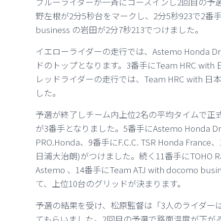
ブルーライダーが一斉にコースインし2回目の予選がスタート。
野左根が2分5秒台をマークし、2分5秒923で2番手となり
business の岩田が2分7秒213でつけました。
イエローライダーの走行では、Astemo Honda Dre
ドのトップとなります。3番手にTeam HRC wit
レッドライダーの走行では、Team HRC with
した。
予選が終了しチーム内上位2名の平均タイムで正式順位
が3番手となりました。5番手にAstemo Honda Drea
PRO.Honda、9番手にF.C.C. TSR Honda Fra
日浦大治朗)がつけました。続く11番手にTOHO Racing、1
Astemo 、14番手にTeam ATJ with docomo b
て、
上位10台のグリッドが決まります。
予選の結果を受け、松原監督は「3人のライダー
てもらいました。
2回目の予選で路面温度が下が