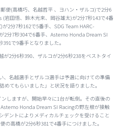
本郵便
(高橋巧、名越哲平 、ヨハン・ザルコ)で2分6
siness (岩田悟、鈴木光来、岡谷雄太)が2分7秒143で4番
2分7秒162で5番手、SDG Team HARC-
秒304で6番手、Astemo Honda Dream SI
7秒391で9番手となりました。
、名越が2分6秒390、ザルコが2分6秒238をベストタイ
い、名越選手とザルコ選手は予選に向けての準備
詰めてもらいました」と状況を語りました。
インしますが、開始早々に1台が転倒。その直後の
emo Honda Dream SI Racingの
野左根が接触
シデントによりメディカルチェックを受けること
本郵便の高橋が2分6秒381で4番手につけました。