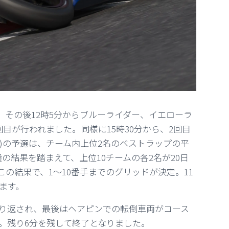
れ、その後12時5分からブルーライダー、イエローラ
目が行われました。同様に15時30分から、2回目
C)の予選は、チーム内上位2名のベストラップの平
の結果を踏まえて、上位10チームの各2名が20日
この結果で、1～10番手までのグリッドが決定。11
ます。
り返され、
最後はヘアピンでの転倒車両がコース
。
残り6分を残して終了となりました。