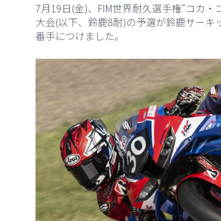
7月19日(金)、FIM世界耐久選手権“コカ
大会(以下、鈴鹿8耐)の予選が鈴鹿サーキットで
番手につけました。