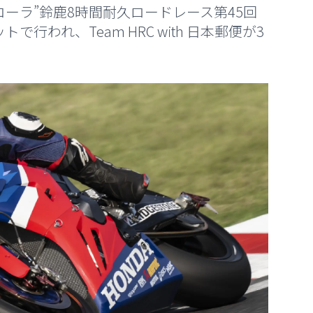
・コーラ”鈴鹿8時間耐久ロードレース第45回
行われ、Team HRC with 日本郵便が3