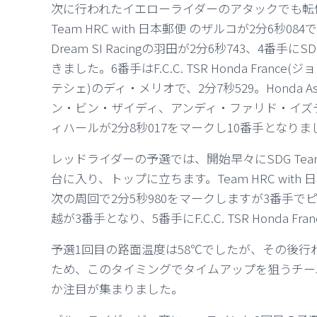
次に行われたイエローライダーのアタックでも転
Team HRC with 日本郵便 のザルコが2分6秒08
Dream SI Racingの羽田が2分6秒743、4番手にSD
きました。6番手はF.C.C. TSR Honda Fr
テシェ)のディ・メリオで、2分7秒529。Honda Asia-D
ン・ビン・ザイディ、アンディ・ファリド・イズ
ィハールが2分8秒017をマークし10番手となりま
レッドライダーの予選では、開始早々にSDG Team H
台に入り、トップに立ちます。Team HRC wi
次の周回で2分5秒980をマークしますが
3番手で
越が3番手となり、5番手にF.C.C. TSR Honda 
予選1回目の路面温度は58℃でしたが、その後行
ため、このタイミングでタイムアップを狙うチー
か注目が集まりました。