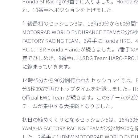
Honda SI Racingが9番手に入りました。Honda Asi
れ、10番手へポジションを上げました。
午後最初のセッション3は、13時30分から60分
MOTORRAD WORLD ENDURANCE TEAMが
FACTORY RACING TEAM、3番手にHonda HRC、4
F.C.C. TSR Honda Franceが続きました。7番手のA
差でひしめき、9番手にはSDG Team HARC-PR
に縮まっていきます。
14時45分から90分間行われたセッション4では、BMW M
分5秒098で再びトップタイムを記録しました。Hond
Official EWC Teamが続きます。この3チ
チームが集中する大接戦となりました。
初日の締めくくりとなるセッション5は、16時3
YAMAHA FACTORY RACING TEAMが2分
した。2番手にはBMW MOTORRAD WORLD END