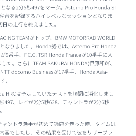
2分5秒497をマーク。Astemo Pro Honda SI
2分5秒台を記録するハイレベルなセッションとなりま
に入り、初日の走行を終えました。
CING TEAMがトップ、BMW MOTORRAD WORLD
手となりました。Honda勢では、Astemo Pro Honda
daが9番手、F.C.C. TSR Honda Franceが10番手に入
。さらにTEAM SAKURAI HONDA(伊藤和輝、
 docomo Businessが17番手、Honda Asia-
います。
a HRCは予定していたテストを順調に消化しまし
97、レイが2分5秒628、チャントラが2分6秒
た。
チャントラ選手が初めて鈴鹿を走った時、タイムは
る内容でしたし、その結果を受けて彼をリザーブラ