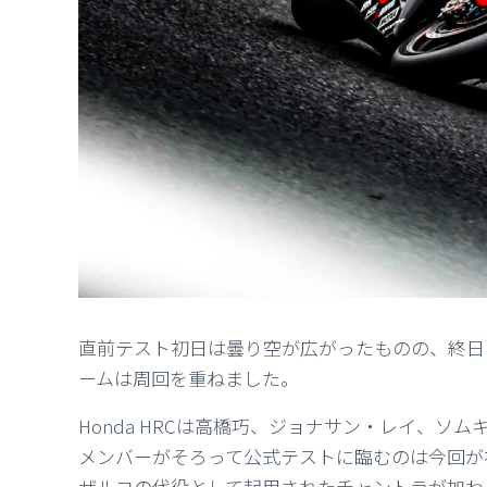
直前テスト初日は曇り空が広がったものの、終日
ームは周回を重ねました。
Honda HRCは高橋巧、ジョナサン・レイ、ソ
メンバーがそろって公式テストに臨むのは今回が
ザルコの代役として起用されたチャントラが加わ