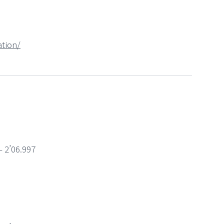
tion/
2’06.997