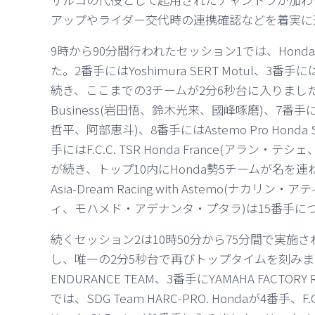
アップやライダー交代時の連携確認などを着実に
9時から90分間行われたセッション1では、Honda
た。2番手にはYoshimura SERT Motul、3番手には
続き、ここまでの3チームが2分6秒台に入りました。以降、
Business(岩田悟、鈴木光来、國峰啄磨)、7番手にはS
哲平、阿部恵斗)、8番手にはAstemo Pro Honda
手にはF.C.C. TSR Honda France(ア
が続き、トップ10内にHonda勢5チームが名を
Asia-Dream Racing with Astemo
ィ、モハメド・アデナンタ・プタラ)は15番手に
続くセッション2は10時50分から75分間で実施され
し、唯一の2分5秒台で再びトップタイムを刻みます。2
ENDURANCE TEAM、3番手にYAMAHA FACTO
では、SDG Team HARC-PRO. Hondaが4番手、F.C.