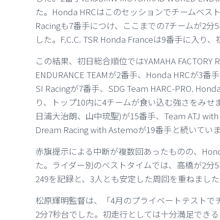
た。Honda HRCはこのセッションでチームベストとなる
Racingも7番手につけ、ここまでの7チームが
した。F.C.C. TSR Honda Franceは9番手
この結果、初日総合順位ではYAMAHA FACTORY RA
ENDURANCE TEAMが2番手、Honda HRCが3番
SI Racingが7番手、SDG Team HARC-PRO. Hon
り、トップ10内に4チームが食い込む強さをみせました
日浦大治朗、山中琉聖)が15番手、Team ATJ with NTT
Dream Racing with Astemoが19番手と続いて
赤旗提示による中断が複数回あったものの、Hond
た。ライダー別のベストタイムでは、高橋が2分5秒4
249を記録と、3人とも安定した周回を重ねまし
松原輝明監督は、「4月のプライベートテストで
2分7秒台でした。初走行としては十分満足でき