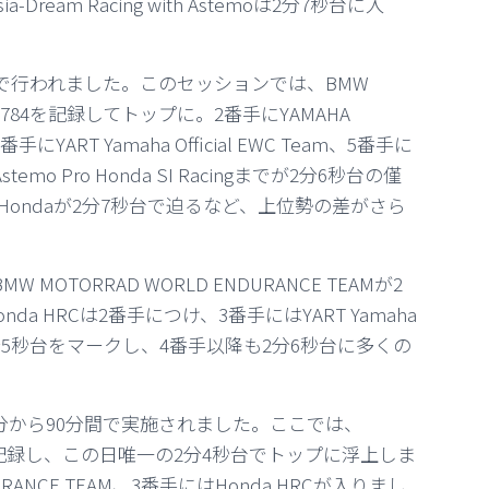
a-Dream Racing with Astemoは2分7秒台に入
間で行われました。このセッションでは、BMW
2分5秒784を記録してトップに。2番手にYAMAHA
番手にYART Yamaha Official EWC Team、5番手に
stemo Pro Honda SI Racingまでが2分6秒台の僅
O. Hondaが2分7秒台で迫るなど、上位勢の差がさら
OTORRAD WORLD ENDURANCE TEAMが2
a HRCは2番手につけ、3番手にはYART Yamaha
ームが2分5秒台をマークし、4番手以降も2分6秒台に多くの
0分から90分間で実施されました。ここでは、
4秒920を記録し、この日唯一の2分4秒台でトップに浮上しま
URANCE TEAM、3番手にはHonda HRCが入りまし